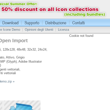
 le Icone Demo
|
Opinioni degli Utenti
|
Licenza
Cookie not found
Open Import
, 128x128, 48x48, 32x32, 24x24,
ato, Attivo, Grigio
MP (Glyph), Adobe Illustrator
)
enti vettoriali,
ti vettoriali
sdemo.zip »