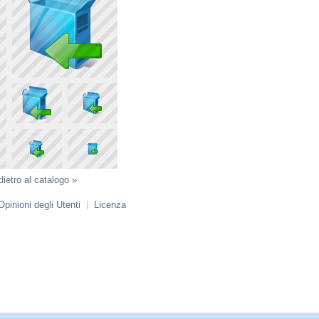
dietro al catalogo »
Opinioni degli Utenti
|
Licenza