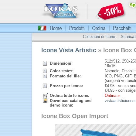
Collezioni di Icone
|
Scarica
Icone Vista Artistic
» Icone Box 
512x512, 256x256
Dimensioni:
16x16
Color states:
Normale, Disabilit
Formato dei file:
ICO, PNG, GIF, B
(sorgenti vettoriali
Prezzo per icona:
€
4.95 - senza sorg
€
4.95 - con sorgen
Ordina tutte le icone:
Ordina »
Download catalog and
vistaartisticicon
demo icons:
Icone Box Open Import