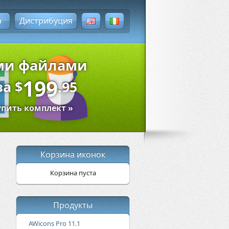
а
Дистрибуция
ыми файлами
199
за
$
.95
упить комплект »
Корзина иконок
Корзина пуста
Продукты
AWicons Pro 11.1