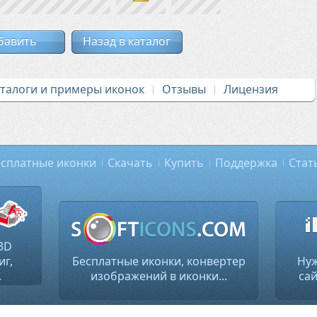
бавить
Назад в каталог
аталоги и примеры иконок
Отзывы
Лицензия
сплатные иконки
Скачать
Купить
Поддержка
Стат
3D
иг,
Бесплатные иконки, конвертер
Нуж
.
изображений в иконки...
сай