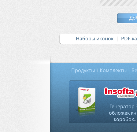
До
Наборы иконок
PDF-к
Продукты
Комплекты
Бе
Генератор 
обложек кн
коробок..