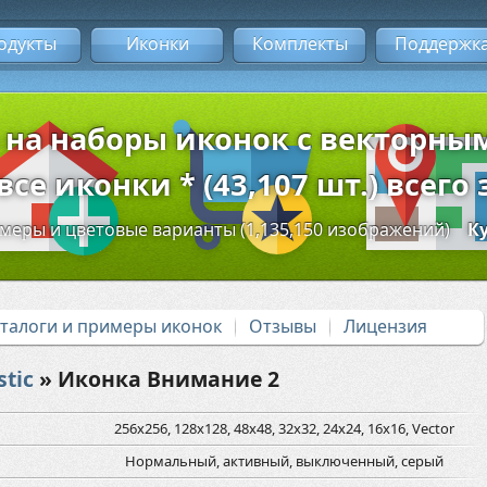
одукты
Иконки
Комплекты
Поддержк
 на наборы иконок с векторн
се иконки * (43,107 шт.) всего 
змеры и цветовые варианты (1,135,150 изображений)
К
аталоги и примеры иконок
Отзывы
Лицензия
stic
» Иконка Внимание 2
256x256, 128x128, 48x48, 32x32, 24x24, 16x16, Vector
Нормальный, активный, выключенный, серый