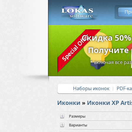
Пр
Скидка 50%
Получите в
* включая все ра
Наборы иконок
PDF-к
Иконки
»
Иконки XP Arti
Размеры
Варианты