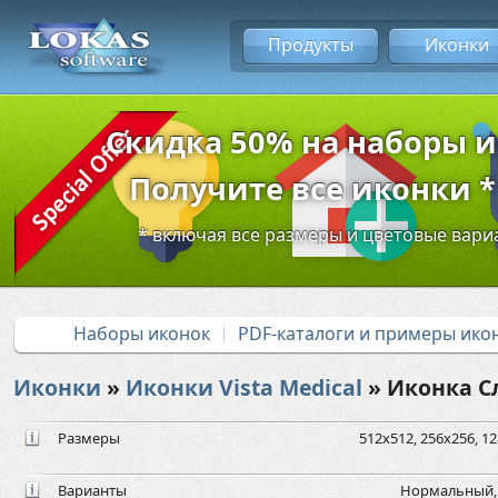
Продукты
Иконки
Скидка 50% на наборы 
Получите все иконки * 
* включая все размеры и цветовые вар
Наборы иконок
PDF-каталоги и примеры ико
Иконки
»
Иконки Vista Medical
» Иконка С
Размеры
512x512, 256x256, 12
Варианты
Нормальный, 