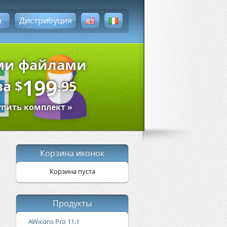
а
Дистрибуция
ыми файлами
199
за
$
.95
упить комплект »
Корзина иконок
Корзина пуста
Продукты
AWicons Pro 11.1