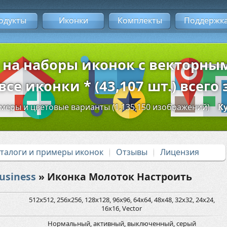
одукты
Иконки
Комплекты
Поддержк
 на наборы иконок с векторн
се иконки * (43,107 шт.) всего 
змеры и цветовые варианты (1,135,150 изображений)
К
аталоги и примеры иконок
Отзывы
Лицензия
usiness
» Иконка Молоток Настроить
512x512, 256x256, 128x128, 96x96, 64x64, 48x48, 32x32, 24x24,
16x16, Vector
Нормальный, активный, выключенный, серый