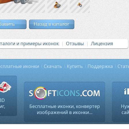
бавить
Назад в каталог
аталоги и примеры иконок
Отзывы
Лицензия
сплатные иконки
Скачать
Купить
Поддержка
Стат
3D
иг,
Бесплатные иконки, конвертер
Нуж
.
изображений в иконки...
сай