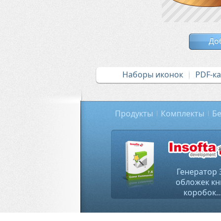
До
Наборы иконок
PDF-к
Продукты
Комплекты
Бе
Генератор 
обложек кн
коробок..