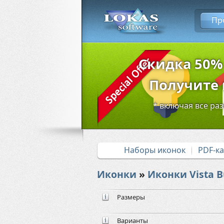
Пр
Скидка 50%
Получите в
* включая все ра
Наборы иконок
PDF-к
Иконки
»
Иконки Vista B
Размеры
Варианты