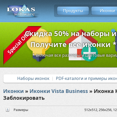
Продукты
Иконки
Скидка 50% на наборы 
Получите все иконки * 
* включая все размеры и цветовые вар
Наборы иконок
PDF-каталоги и примеры ико
Иконки
»
Иконки Vista Business
» Иконка 
Заблокировать
Размеры
512x512, 256x256, 12