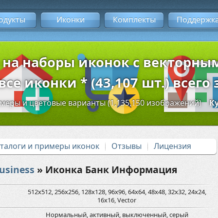
одукты
Иконки
Комплекты
Поддержк
 на наборы иконок с векторн
се иконки * (43,107 шт.) всего 
змеры и цветовые варианты (1,135,150 изображений)
К
аталоги и примеры иконок
Отзывы
Лицензия
usiness
» Иконка Банк Информация
512x512, 256x256, 128x128, 96x96, 64x64, 48x48, 32x32, 24x24,
16x16, Vector
Нормальный, активный, выключенный, серый