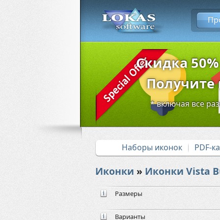
Пр
Скидка 50%
Получите в
* включая все ра
Наборы иконок
PDF-к
Иконки
»
Иконки Vista B
Размеры
Варианты