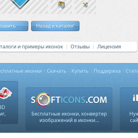
бавить
Назад в каталог
аталоги и примеры иконок
Отзывы
Лицензия
сплатные иконки
Скачать
Купить
Поддержка
Стат
3D
иг,
Бесплатные иконки, конвертер
Нуж
.
изображений в иконки...
сай