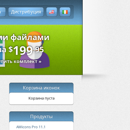
а
Дистрибуция
ыми файлами
199
за
$
.95
упить комплект »
Корзина иконок
Корзина пуста
Продукты
AWicons Pro 11.1