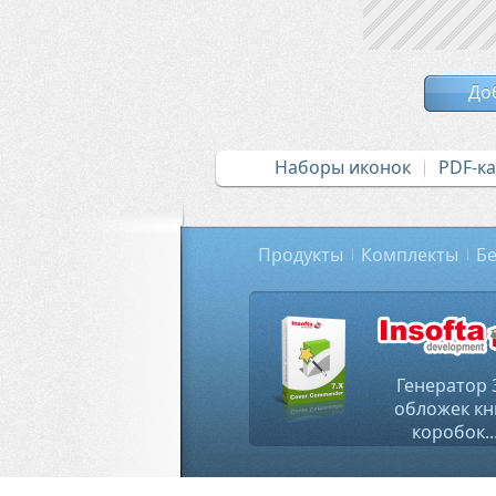
До
Наборы иконок
PDF-к
Продукты
Комплекты
Бе
Генератор 
обложек кн
коробок..