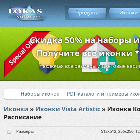
Продукты
Иконки
Скидка 50% на наборы 
Получите все иконки * 
* включая все размеры и цветовые вар
Наборы иконок
PDF-каталоги и примеры ико
Иконки
»
Иконки Vista Artistic
» Иконка Ко
Расписание
Размеры
512x512, 256x256, 12