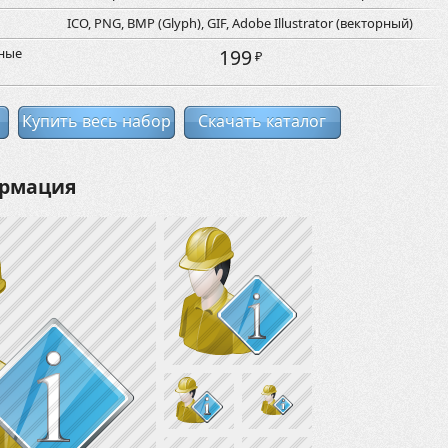
ICO, PNG, BMP (Glyph), GIF, Adobe Illustrator (векторный)
рные
199
₽
Купить весь набор
Скачать каталог
ормация