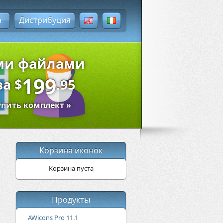
а
Дистрибуция
ыми файлами
199
за
$
.95
упить комплект »
Корзина иконок
Корзина пуста
Продукты
AWicons Pro 11.1