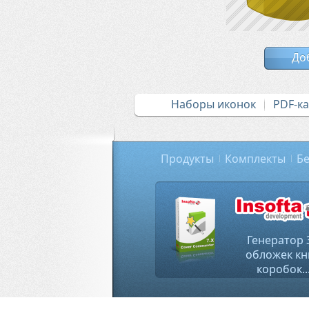
До
Наборы иконок
PDF-к
Продукты
Комплекты
Бе
Генератор 
обложек кн
коробок..