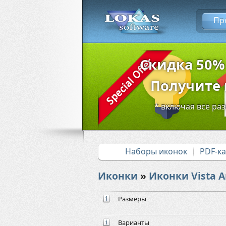
Пр
Скидка 50%
Получите в
* включая все ра
Наборы иконок
PDF-к
Иконки
»
Иконки Vista Ar
Размеры
Варианты