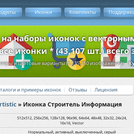
одукты
Иконки
Комплекты
Поддержк
 на наборы иконок с векторн
се иконки * (43,107 шт.) всего 
змеры и цветовые варианты (1,135,150 изображений)
К
аталоги и примеры иконок
Отзывы
Лицензия
tistic
» Иконка Строитель Информация
512x512, 256x256, 128x128, 96x96, 64x64, 48x48, 32x32, 24x24,
16x16, Vector
Нормальный, активный, выключенный, серый