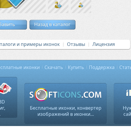
бавить
Назад в каталог
аталоги и примеры иконок
Отзывы
Лицензия
сплатные иконки
Скачать
Купить
Поддержка
Стат
3D
иг,
Бесплатные иконки, конвертер
Нуж
.
изображений в иконки...
сай