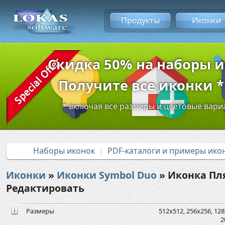
Продукты
Иконки
Скидка 50% на наборы 
Получите все иконки * 
* включая все размеры и цветовые вар
Наборы иконок
PDF-каталоги и примеры ико
Иконки
»
Иконки Symbol Duo
» Иконка Пл
Редактировать
Размеры
512x512, 256x256, 128x
2