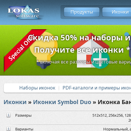
Продукты
Иконки
Скидка 50% на наборы 
Получите все иконки * 
* включая все размеры и цветовые вар
Наборы иконок
PDF-каталоги и примеры ико
Иконки
»
Иконки Symbol Duo
» Иконка Ба
Размеры
512x512, 256x256, 128x
2
Варианты
Нормальный, а