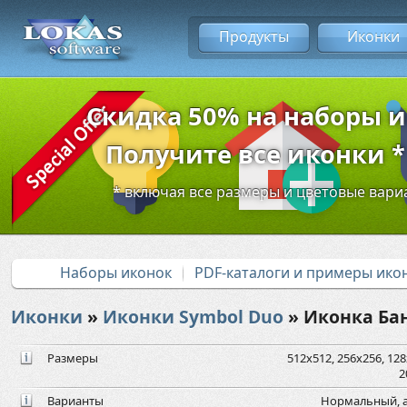
Продукты
Иконки
Скидка 50% на наборы 
Получите все иконки * 
* включая все размеры и цветовые вар
Наборы иконок
PDF-каталоги и примеры ико
Иконки
»
Иконки Symbol Duo
» Иконка Ба
Размеры
512x512, 256x256, 128x
2
Варианты
Нормальный, а