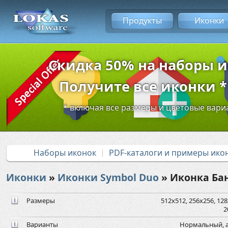
Продукты
Иконки
Скидка 50% на наборы 
Получите все иконки * 
* включая все размеры и цветовые вар
Наборы иконок
PDF-каталоги и примеры ико
Иконки
»
Иконки Symbol Duo
» Иконка Ба
Размеры
512x512, 256x256, 128x
2
Варианты
Нормальный, а