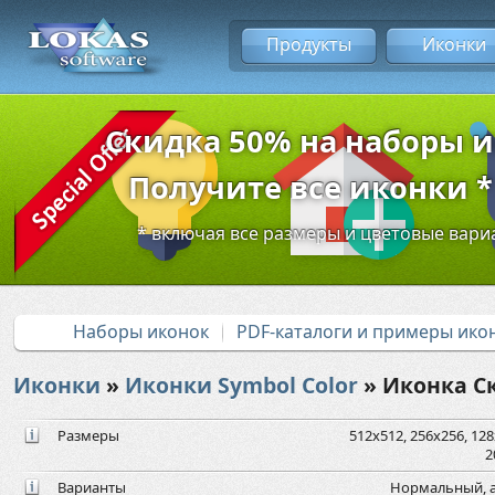
Продукты
Иконки
Скидка 50% на наборы 
Получите все иконки * 
* включая все размеры и цветовые вар
Наборы иконок
PDF-каталоги и примеры ико
Иконки
»
Иконки Symbol Color
» Иконка С
Размеры
512x512, 256x256, 128x
2
Варианты
Нормальный, а