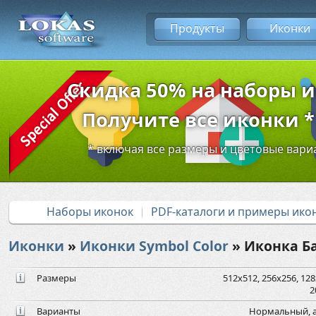
Продукты
Иконки
Скидка 50% на наборы 
Получите все иконки * 
* включая все размеры и цветовые вар
Наборы иконок
PDF-каталоги и примеры ико
Иконки
»
Иконки Symbol Color
» Иконка Б
Размеры
512x512, 256x256, 128x
2
Варианты
Нормальный, а