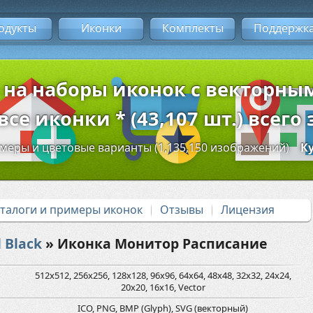
одукты
Иконки
Комплекты
Поддержк
 на наборы иконок с векторн
се иконки * (43,107 шт.) всего 
змеры и цветовые варианты (1,135,150 изображений)
К
аталоги и примеры иконок
Отзывы
Лицензия
 Black
» Иконка Монитор Расписание
512x512, 256x256, 128x128, 96x96, 64x64, 48x48, 32x32, 24x24,
20x20, 16x16, Vector
ICO, PNG, BMP (Glyph), SVG (векторный)