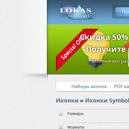
Пр
Скидка 50%
Получите в
* включая все ра
Наборы иконок
PDF-к
Иконки
»
Иконки Symbol
Размеры
Форматы