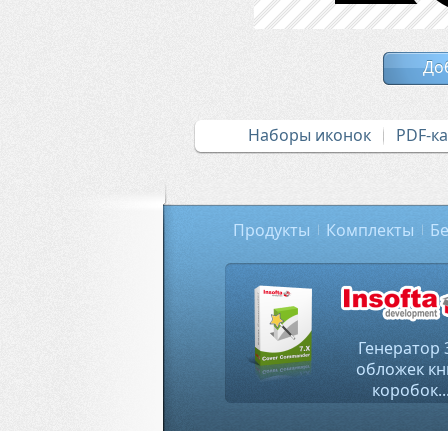
До
Наборы иконок
PDF-к
Продукты
Комплекты
Бе
Генератор 
обложек кн
коробок..