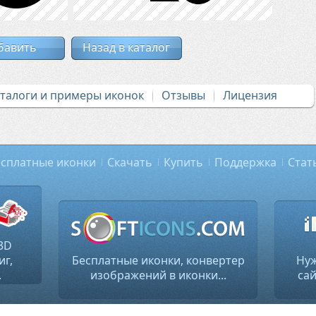
бавить
Назад в каталог
аталоги и примеры иконок
Отзывы
Лицензия
сплатные иконки
Скачать
Купить
Поддержка
Стат
3D
иг,
Бесплатные иконки, конвертер
Нуж
.
изображений в иконки...
сай