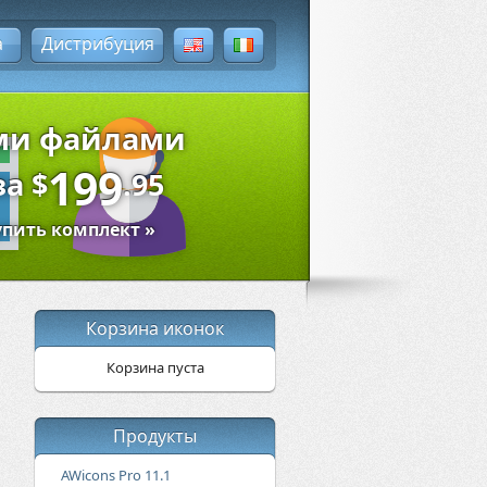
а
Дистрибуция
ыми файлами
199
за
$
.95
упить комплект »
Корзина иконок
Корзина пуста
Продукты
AWicons Pro 11.1