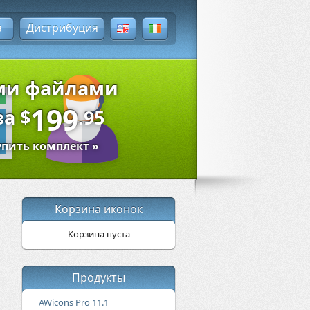
а
Дистрибуция
ыми файлами
199
за
$
.95
упить комплект »
Корзина иконок
Корзина пуста
Продукты
AWicons Pro 11.1