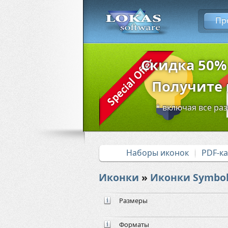
Пр
Скидка 50%
Получите в
* включая все ра
Наборы иконок
PDF-к
Иконки
»
Иконки Symbol
Размеры
Форматы