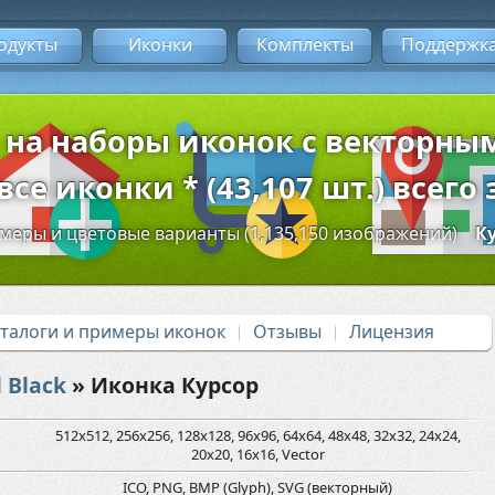
одукты
Иконки
Комплекты
Поддержк
 на наборы иконок с векторн
се иконки * (43,107 шт.) всего 
змеры и цветовые варианты (1,135,150 изображений)
К
аталоги и примеры иконок
Отзывы
Лицензия
 Black
» Иконка Курсор
512x512, 256x256, 128x128, 96x96, 64x64, 48x48, 32x32, 24x24,
20x20, 16x16, Vector
ICO, PNG, BMP (Glyph), SVG (векторный)