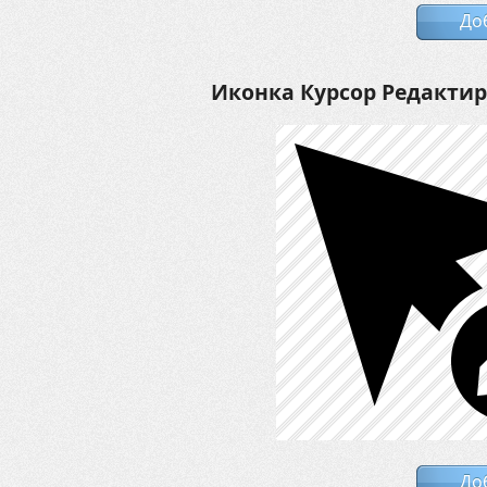
До
Иконка Курсор Редакти
До