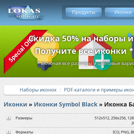
Продукты
Иконки
Скидка 50% на наборы 
Получите все иконки * 
* включая все размеры и цветовые вар
Наборы иконок
PDF-каталоги и примеры ико
Иконки
»
Иконки Symbol Black
» Иконка 
Размеры
512x512, 256x256, 128x
2
Форматы
ICO, PNG, B