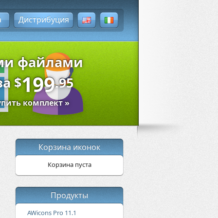
а
Дистрибуция
ыми файлами
199
за
$
.95
упить комплект »
Корзина иконок
Корзина пуста
Продукты
AWicons Pro 11.1