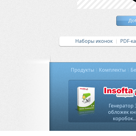
До
Наборы иконок
PDF-к
Продукты
Комплекты
Бе
Генератор 
обложек кн
коробок..