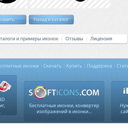
бавить
Назад в каталог
аталоги и примеры иконок
Отзывы
Лицензия
сплатные иконки
Скачать
Купить
Поддержка
Стат
3D
иг,
Бесплатные иконки, конвертер
Нуж
.
изображений в иконки...
сай