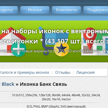
одукты
Иконки
Комплекты
Поддержк
 на наборы иконок с векторн
се иконки * (43,107 шт.) всего 
змеры и цветовые варианты (1,135,150 изображений)
К
аталоги и примеры иконок
Отзывы
Лицензия
 Black
» Иконка Банк Связь
512x512, 256x256, 128x128, 96x96, 64x64, 48x48, 32x32, 24x24,
20x20, 16x16, Vector
ICO, PNG, BMP (Glyph), SVG (векторный)