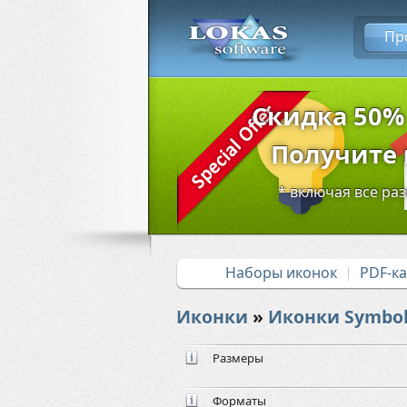
Пр
Скидка 50%
Получите в
* включая все ра
Наборы иконок
PDF-к
Иконки
»
Иконки Symbol
Размеры
Форматы