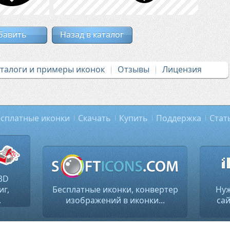
бавить
Назад в каталог
аталоги и примеры иконок
Отзывы
Лицензия
сплатные иконки
Скачать
Купить
Поддержка
Стат
3D
иг,
Бесплатные иконки, конвертер
Нуж
.
изображений в иконки...
сай