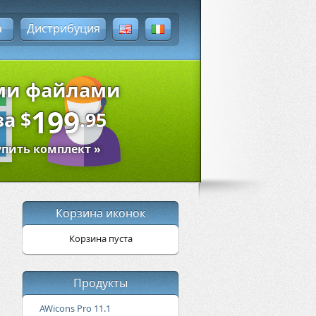
а
Дистрибуция
ыми файлами
199
за
$
.95
упить комплект »
Корзина иконок
Корзина пуста
Продукты
AWicons Pro 11.1