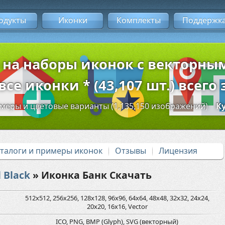
одукты
Иконки
Комплекты
Поддержк
 на наборы иконок с векторн
се иконки * (43,107 шт.) всего 
змеры и цветовые варианты (1,135,150 изображений)
К
аталоги и примеры иконок
Отзывы
Лицензия
 Black
» Иконка Банк Скачать
512x512, 256x256, 128x128, 96x96, 64x64, 48x48, 32x32, 24x24,
20x20, 16x16, Vector
ICO, PNG, BMP (Glyph), SVG (векторный)