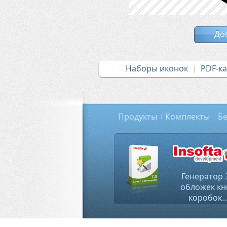
До
Наборы иконок
PDF-к
Продукты
Комплекты
Бе
Генератор 
обложек кн
коробок..