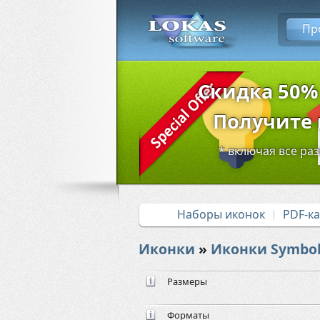
Пр
Скидка 50%
Получите в
* включая все ра
Наборы иконок
PDF-к
Иконки
»
Иконки Symbol
Размеры
Форматы