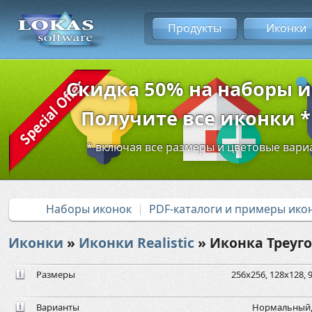
Продукты
Иконки
Скидка 50% на наборы 
Получите все иконки * 
* включая все размеры и цветовые вар
Наборы иконок
PDF-каталоги и примеры ико
Иконки
»
Иконки Realistic
» Иконка Треуг
Размеры
256x256, 128x128, 9
Варианты
Нормальный,