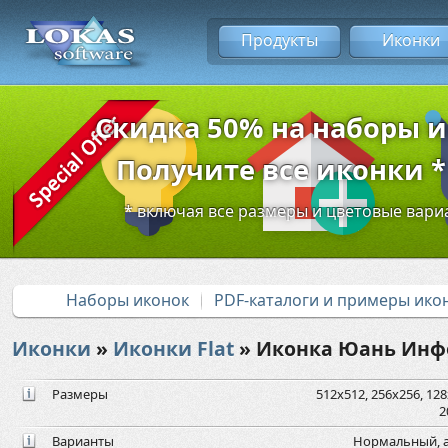
Продукты
Иконки
Скидка 50% на наборы 
Получите все иконки * 
* включая все размеры и цветовые вар
Наборы иконок
PDF-каталоги и примеры ико
Иконки
»
Иконки Flat
» Иконка Юань Ин
Размеры
512x512, 256x256, 128x
2
Варианты
Нормальный, а