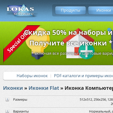
Продукты
Иконки
Скидка 50% на наборы 
Получите все иконки * 
* включая все размеры и цветовые вар
Наборы иконок
PDF-каталоги и примеры ико
Иконки
»
Иконки Flat
» Иконка Компьюте
Размеры
512x512, 256x256, 128x
2
Варианты
Нормальный, а