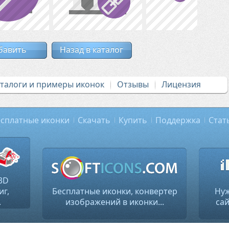
бавить
Назад в каталог
аталоги и примеры иконок
Отзывы
Лицензия
сплатные иконки
Скачать
Купить
Поддержка
Стат
3D
иг,
Бесплатные иконки, конвертер
Нуж
.
изображений в иконки...
сай