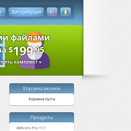
а
Дистрибуция
ыми файлами
199
за
$
.95
упить комплект »
Корзина иконок
Корзина пуста
Продукты
AWicons Pro 11.1