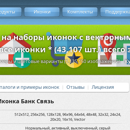
одукты
Иконки
Комплекты
Поддержк
 на наборы иконок с векторн
се иконки * (43,107 шт.) всего 
змеры и цветовые варианты (1,135,150 изображений)
К
аталоги и примеры иконок
Отзывы
Лицензия
Иконка Банк Связь
512x512, 256x256, 128x128, 96x96, 64x64, 48x48, 32x32, 24x24,
20x20, 16x16, Vector
Нормальный, активный, выключенный, серый