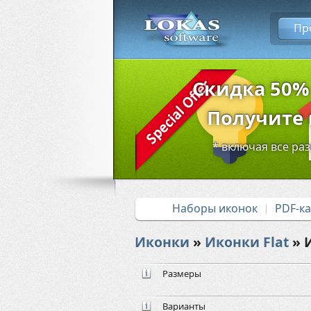
Пр
Скидка 50%
Получите в
* включая все ра
Наборы иконок
PDF-к
Иконки
»
Иконки Flat
» 
Размеры
Варианты