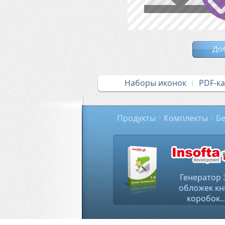
До
Наборы иконок
PDF-к
Продукты
Комплекты
Бе
Генератор 
обложек кн
коробок..