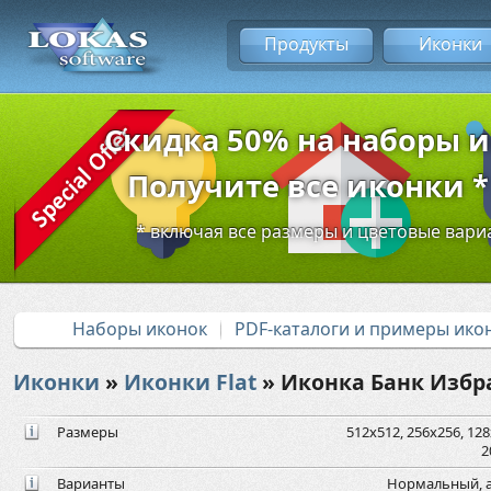
Продукты
Иконки
Скидка 50% на наборы 
Получите все иконки * 
* включая все размеры и цветовые вар
Наборы иконок
PDF-каталоги и примеры ико
Иконки
»
Иконки Flat
» Иконка Банк Избр
Размеры
512x512, 256x256, 128x
2
Варианты
Нормальный, а