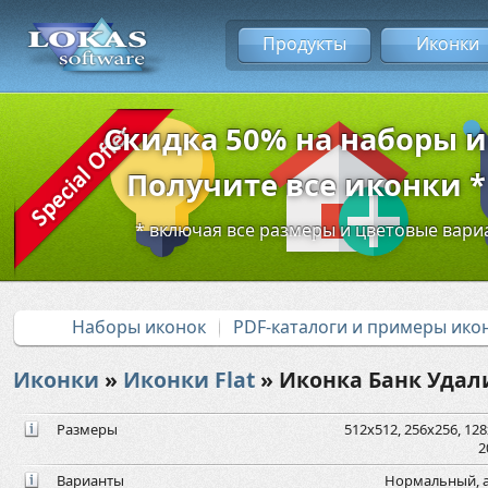
Продукты
Иконки
Скидка 50% на наборы 
Получите все иконки * 
* включая все размеры и цветовые вар
Наборы иконок
PDF-каталоги и примеры ико
Иконки
»
Иконки Flat
» Иконка Банк Удал
Размеры
512x512, 256x256, 128x
2
Варианты
Нормальный, а