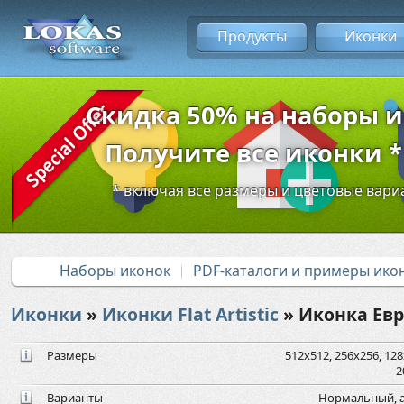
Продукты
Иконки
Скидка 50% на наборы 
Получите все иконки * 
* включая все размеры и цветовые вар
Наборы иконок
PDF-каталоги и примеры ико
Иконки
»
Иконки Flat Artistic
» Иконка Евр
Размеры
512x512, 256x256, 128x
2
Варианты
Нормальный, а