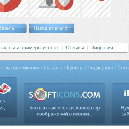
бавить
Назад в каталог
аталоги и примеры иконок
Отзывы
Лицензия
сплатные иконки
Скачать
Купить
Поддержка
Стат
3D
иг,
Бесплатные иконки, конвертер
Нуж
.
изображений в иконки...
сай