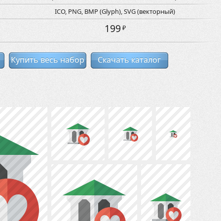
ICO, PNG, BMP (Glyph), SVG (векторный)
199
₽
Купить весь набор
Скачать каталог