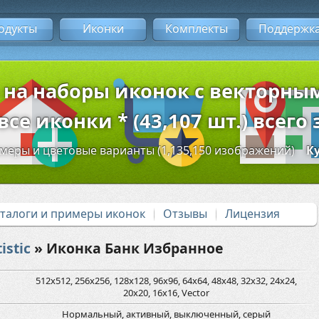
одукты
Иконки
Комплекты
Поддержк
 на наборы иконок с векторн
се иконки * (43,107 шт.) всего 
змеры и цветовые варианты (1,135,150 изображений)
К
аталоги и примеры иконок
Отзывы
Лицензия
istic
» Иконка Банк Избранное
512x512, 256x256, 128x128, 96x96, 64x64, 48x48, 32x32, 24x24,
20x20, 16x16, Vector
Нормальный, активный, выключенный, серый