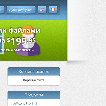
а
Дистрибуция
ыми файлами
199
за
$
.95
упить комплект »
Корзина иконок
Корзина пуста
Продукты
AWicons Pro 11.1