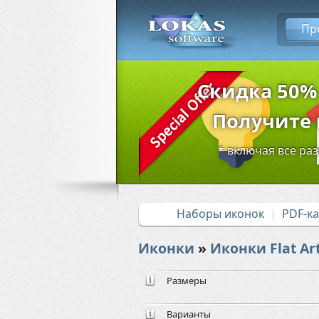
Пр
Скидка 50%
Получите в
* включая все ра
Наборы иконок
PDF-к
Иконки
»
Иконки Flat Art
Размеры
Варианты