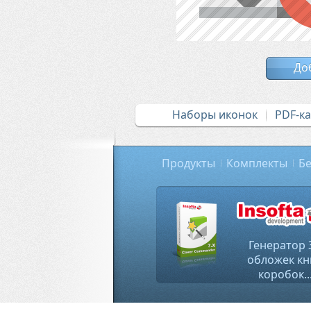
До
Наборы иконок
PDF-к
Продукты
Комплекты
Бе
Генератор 
обложек кн
коробок..