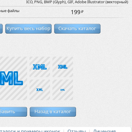
ICO, PNG, BMP (Glyph), GIF, Adobe Illustrator (векторный)
рные файлы
199
₽
Купить весь набор
Скачать каталог
бавить
Назад в каталог
аталоги и примеры иконок
Отзывы
Лицензия