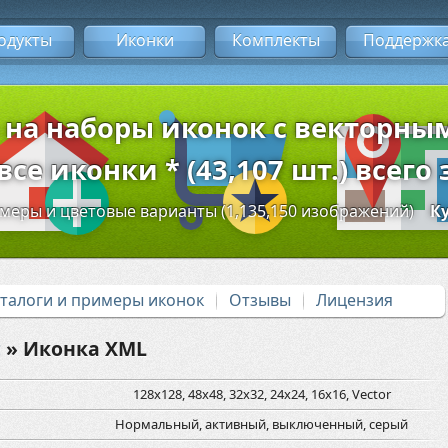
одукты
Иконки
Комплекты
Поддержк
 на наборы иконок с векторн
се иконки * (43,107 шт.) всего 
змеры и цветовые варианты (1,135,150 изображений)
К
аталоги и примеры иконок
Отзывы
Лицензия
c
» Иконка XML
128x128, 48x48, 32x32, 24x24, 16x16, Vector
Нормальный, активный, выключенный, серый