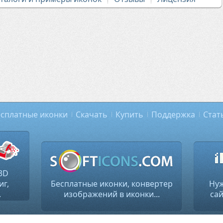
сплатные иконки
Скачать
Купить
Поддержка
Стат
3D
иг,
Бесплатные иконки, конвертер
Нуж
.
изображений в иконки...
сай