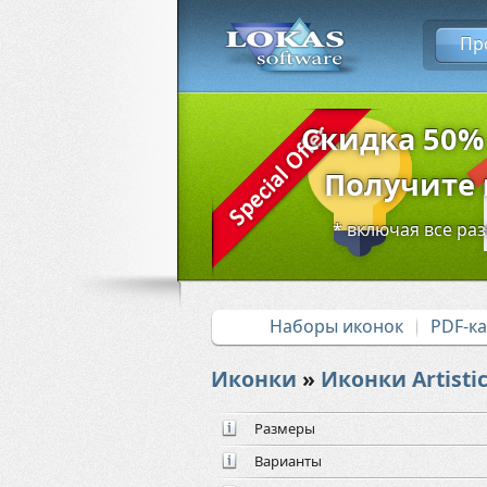
Пр
Скидка 50%
Получите в
* включая все ра
Наборы иконок
PDF-к
Иконки
»
Иконки Artisti
Размеры
Варианты