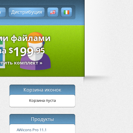
а
Дистрибуция
ыми файлами
199
за
$
.95
упить комплект »
Корзина иконок
Корзина пуста
Продукты
AWicons Pro 11.1