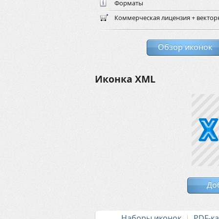
Форматы
Коммерческая лицензия + векто
Обзор иконок
Иконка XML
До
Наборы иконок
PDF-к