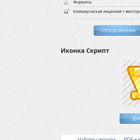
Форматы
Коммерческая лицензия + векто
Обзор иконок
Иконка Скрипт
До
Наборы иконок
PDF-к