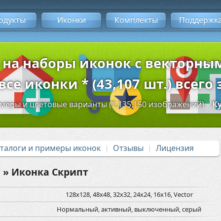
одукты
Иконки
Комплекты
Поддержк
 на наборы иконок с векторн
се иконки * (43,107 шт.) всего 
змеры и цветовые варианты (1,135,150 изображений)
К
аталоги и примеры иконок
Отзывы
Лицензия
c
» Иконка Скрипт
128x128, 48x48, 32x32, 24x24, 16x16, Vector
Нормальный, активный, выключенный, серый