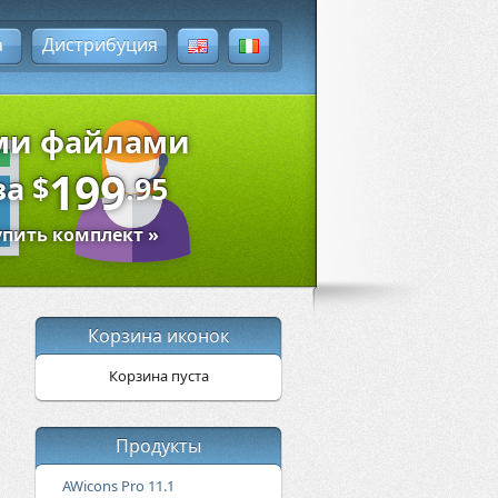
а
Дистрибуция
ыми файлами
199
за
$
.95
упить комплект »
Корзина иконок
Корзина пуста
Продукты
AWicons Pro 11.1