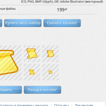
ICO, PNG, BMP (Glyph), GIF, Adobe Illustrator (векторный)
рные файлы
199
₽
Купить весь набор
Скачать каталог
бавить
Назад в каталог
аталоги и примеры иконок
Отзывы
Лицензия