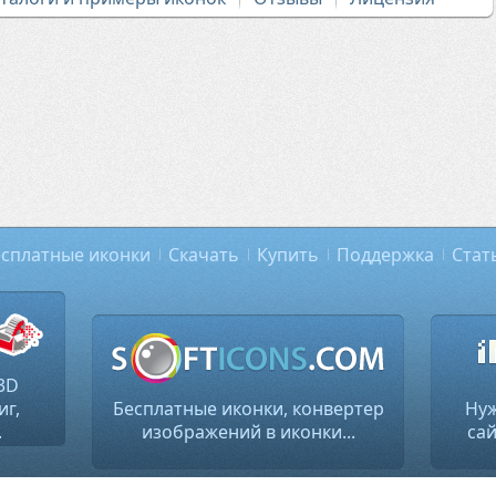
сплатные иконки
Скачать
Купить
Поддержка
Стат
3D
иг,
Бесплатные иконки, конвертер
Нуж
.
изображений в иконки...
сай