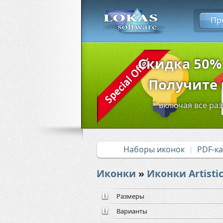
Пр
Скидка 50%
Получите в
* включая все ра
Наборы иконок
PDF-к
Иконки
»
Иконки Artisti
Размеры
Варианты