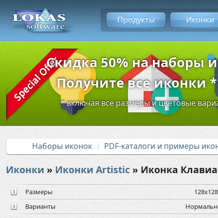
Продукты
Иконки
Скидка 50% на наборы 
Получите все иконки * 
* включая все размеры и цветовые вар
Наборы иконок
PDF-каталоги и примеры ико
Иконки
»
Иконки Artistic
» Иконка Клавиа
Размеры
128x128,
Варианты
Нормальны