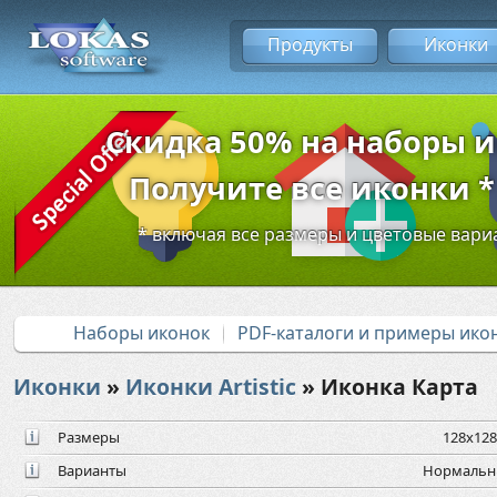
Продукты
Иконки
Скидка 50% на наборы 
Получите все иконки * 
* включая все размеры и цветовые вар
Наборы иконок
PDF-каталоги и примеры ико
Иконки
»
Иконки Artistic
» Иконка Карта
Размеры
128x128,
Варианты
Нормальны