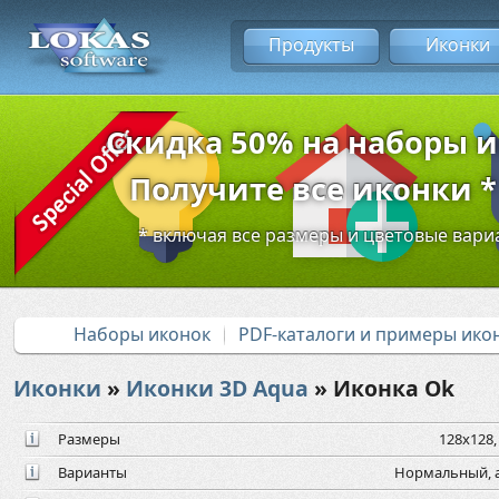
Продукты
Иконки
Скидка 50% на наборы 
Получите все иконки * 
* включая все размеры и цветовые вар
Наборы иконок
PDF-каталоги и примеры ико
Иконки
»
Иконки 3D Aqua
» Иконка Ok
Размеры
128x128,
Варианты
Нормальный, 