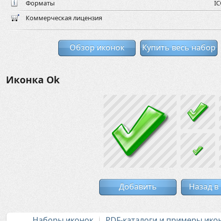
Форматы
IC
Коммерческая лицензия
Обзор иконок
Купить весь набор
Иконка Ok
Добавить
Назад в
Наборы иконок
PDF-каталоги и примеры ико