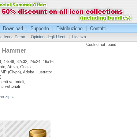
 le Icone Demo
|
Opinioni degli Utenti
|
Licenza
Cookie not found
n Hammer
, 48x48, 32x32, 24x24, 16x16
ato, Attivo, Grigio
MP (Glyph), Adobe Illustrator
)
enti vettoriali,
ti vettoriali
mo.zip »