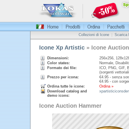
Collezioni di Icone
|
Scarica
Icone Xp Artistic
» Icone Auctio
Dimensioni:
256x256, 128x128
Color states:
Normale, Disabilit
Formato dei file:
ICO, PNG, GIF, B
(sorgenti vettoriali
Prezzo per icona:
€
4.95 - senza sorg
€
4.95 - con sorgen
Ordina tutte le icone:
Ordina »
Download catalog and
xpartisticiconsde
demo icons:
Icone Auction Hammer