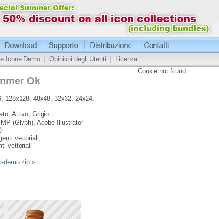
 le Icone Demo
|
Opinioni degli Utenti
|
Licenza
Cookie not found
ammer Ok
, 128x128, 48x48, 32x32, 24x24,
ato, Attivo, Grigio
MP (Glyph), Adobe Illustrator
)
enti vettoriali,
ti vettoriali
nsdemo.zip »