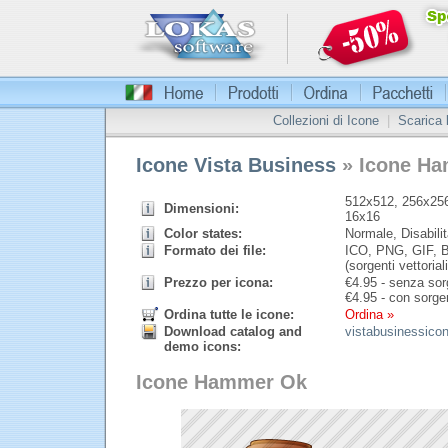
Collezioni di Icone
|
Scarica
Icone Vista Business
» Icone H
512x512, 256x256
Dimensioni:
16x16
Color states:
Normale, Disabilit
Formato dei file:
ICO, PNG, GIF, B
(sorgenti vettoriali
Prezzo per icona:
€
4.95 - senza sorg
€
4.95 - con sorgen
Ordina tutte le icone:
Ordina »
Download catalog and
vistabusinessico
demo icons:
Icone Hammer Ok