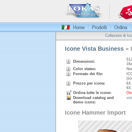
Collezioni di Ic
Icone Vista Business
» 
512
Dimensioni:
16
Color states:
Nor
Formato dei file:
ICO
(so
Prezzo per icona:
€
4.
€
4.
Ordina tutte le icone:
Ord
Download catalog and
vis
demo icons:
Icone Hammer Import