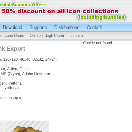
 le Icone Demo
|
Opinioni degli Utenti
|
Licenza
Cookie not found
nk Export
, 128x128, 48x48, 32x32, 24x24,
ato, Attivo, Grigio
MP (Glyph), Adobe Illustrator
)
enti vettoriali,
ti vettoriali
nsdemo.zip »