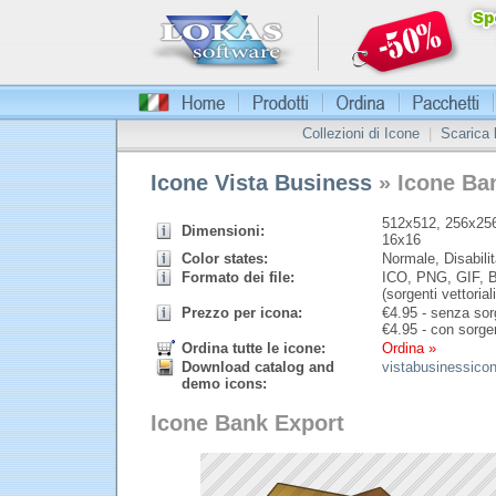
Collezioni di Icone
|
Scarica
Icone Vista Business
» Icone Ba
512x512, 256x256
Dimensioni:
16x16
Color states:
Normale, Disabilit
Formato dei file:
ICO, PNG, GIF, B
(sorgenti vettoriali
Prezzo per icona:
€
4.95 - senza sorg
€
4.95 - con sorgen
Ordina tutte le icone:
Ordina »
Download catalog and
vistabusinessico
demo icons:
Icone Bank Export