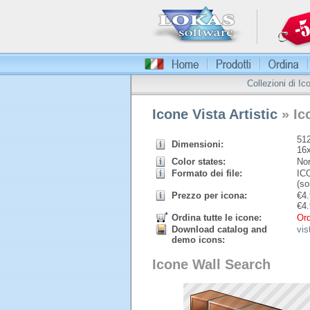
Collezioni di Ic
Icone Vista Artistic
» Ic
512
Dimensioni:
16
Color states:
Nor
Formato dei file:
ICO
(so
Prezzo per icona:
€
4.
€
4.
Ordina tutte le icone:
Ord
Download catalog and
vis
demo icons:
Icone Wall Search