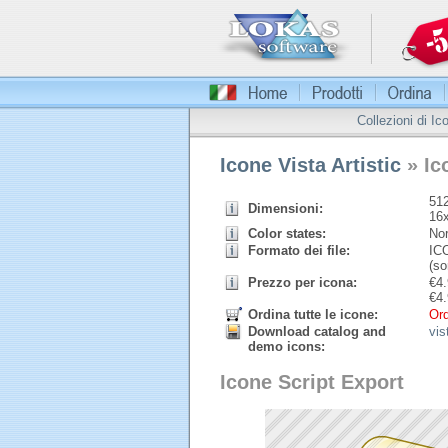
Collezioni di Ic
Icone Vista Artistic
» Ic
512
Dimensioni:
16
Color states:
Nor
Formato dei file:
ICO
(so
Prezzo per icona:
€
4.
€
4.
Ordina tutte le icone:
Ord
Download catalog and
vis
demo icons:
Icone Script Export