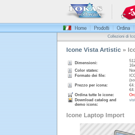
Collezioni di Ic
Icone Vista Artistic
» Ic
512
Dimensioni:
16
Color states:
Nor
Formato dei file:
ICO
(so
Prezzo per icona:
€
4.
€
4.
Ordina tutte le icone:
Ord
Download catalog and
vis
demo icons:
Icone Laptop Import