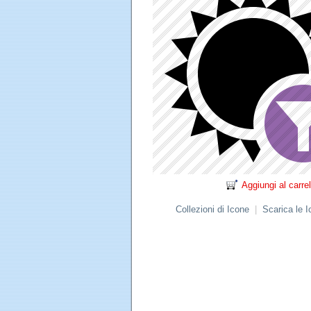
Aggiungi al carrel
Collezioni di Icone
|
Scarica le 