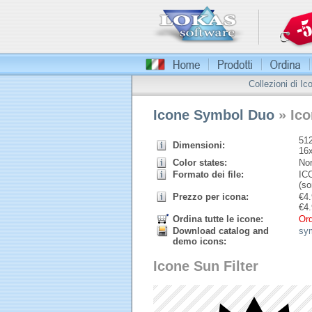
Collezioni di Ic
Icone Symbol Duo
» Ico
512
Dimensioni:
16
Color states:
Nor
Formato dei file:
ICO
(so
Prezzo per icona:
€
4.
€
4.
Ordina tutte le icone:
Ord
Download catalog and
sy
demo icons:
Icone Sun Filter