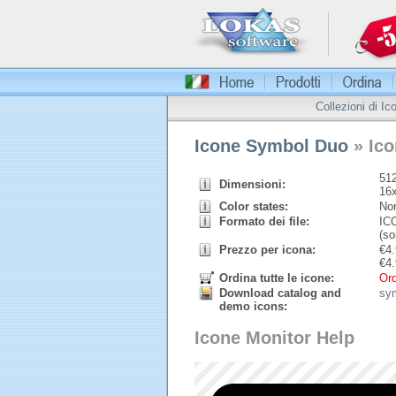
Collezioni di Ic
Icone Symbol Duo
» Ico
512
Dimensioni:
16
Color states:
Nor
Formato dei file:
ICO
(so
Prezzo per icona:
€
4.
€
4.
Ordina tutte le icone:
Ord
Download catalog and
sy
demo icons:
Icone Monitor Help