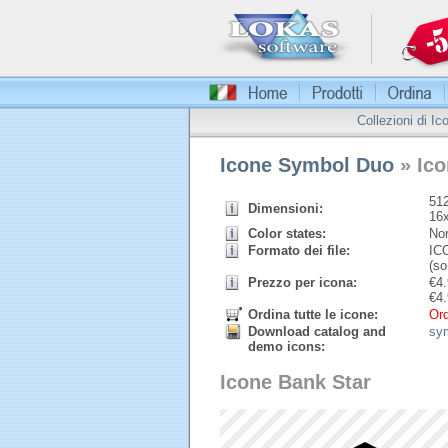
Collezioni di Ic
Icone Symbol Duo
» Ico
512
Dimensioni:
16
Color states:
Nor
Formato dei file:
ICO
(so
Prezzo per icona:
€
4.
€
4.
Ordina tutte le icone:
Ord
Download catalog and
sy
demo icons:
Icone Bank Star