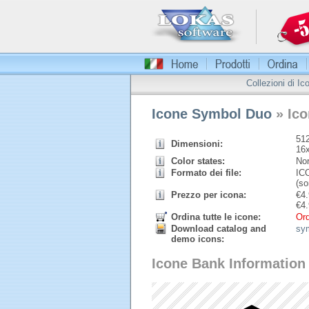
Collezioni di Ic
Icone Symbol Duo
» Ico
512
Dimensioni:
16
Color states:
Nor
Formato dei file:
ICO
(so
Prezzo per icona:
€
4.
€
4.
Ordina tutte le icone:
Ord
Download catalog and
sy
demo icons:
Icone Bank Information