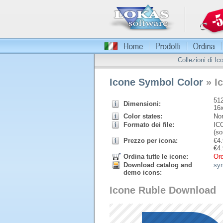
Collezioni di Ic
Icone Symbol Color
» I
512
Dimensioni:
16
Color states:
Nor
Formato dei file:
ICO
(so
Prezzo per icona:
€
4.
€
4.
Ordina tutte le icone:
Ord
Download catalog and
sy
demo icons:
Icone Ruble Download