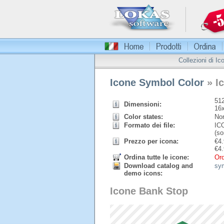
Collezioni di Ic
Icone Symbol Color
» I
512
Dimensioni:
16
Color states:
Nor
Formato dei file:
ICO
(so
Prezzo per icona:
€
4.
€
4.
Ordina tutte le icone:
Ord
Download catalog and
sy
demo icons:
Icone Bank Stop