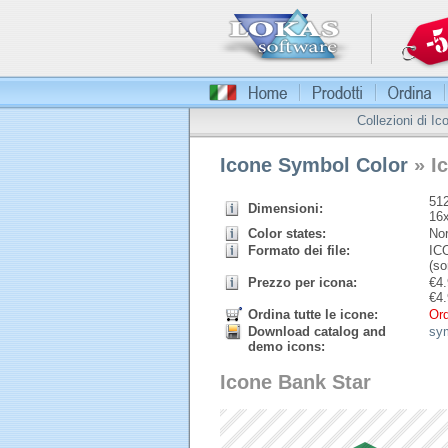
Collezioni di Ic
Icone Symbol Color
» I
512
Dimensioni:
16
Color states:
Nor
Formato dei file:
ICO
(so
Prezzo per icona:
€
4.
€
4.
Ordina tutte le icone:
Ord
Download catalog and
sy
demo icons:
Icone Bank Star