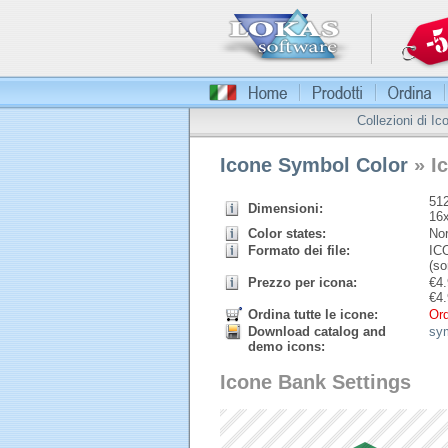
Collezioni di Ic
Icone Symbol Color
» I
512
Dimensioni:
16
Color states:
Nor
Formato dei file:
ICO
(so
Prezzo per icona:
€
4.
€
4.
Ordina tutte le icone:
Ord
Download catalog and
sy
demo icons:
Icone Bank Settings