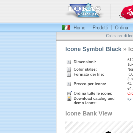
Collezioni di Ic
Icone Symbol Black
» I
512
Dimensioni:
16
Color states:
Nor
Formato dei file:
ICO
(so
Prezzo per icona:
€
4.
€
4.
Ordina tutte le icone:
Ord
Download catalog and
sy
demo icons:
Icone Bank View