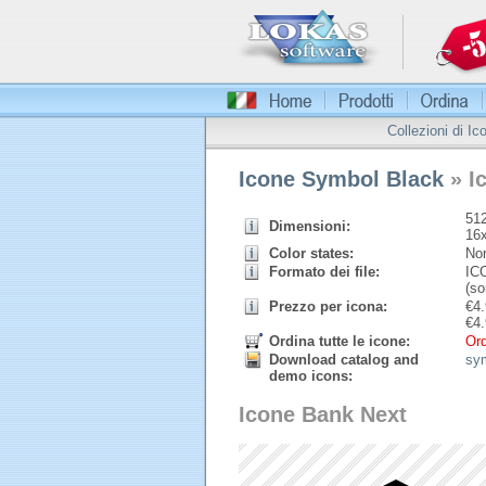
Collezioni di Ic
Icone Symbol Black
» I
512
Dimensioni:
16
Color states:
Nor
Formato dei file:
ICO
(so
Prezzo per icona:
€
4.
€
4.
Ordina tutte le icone:
Ord
Download catalog and
sy
demo icons:
Icone Bank Next