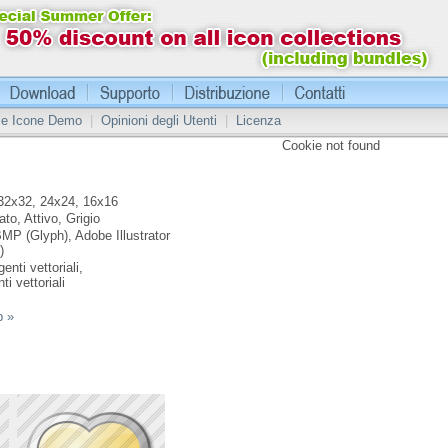
 le Icone Demo
|
Opinioni degli Utenti
|
Licenza
Cookie not found
32x32, 24x24, 16x16
ato, Attivo, Grigio
MP (Glyph), Adobe Illustrator
)
enti vettoriali,
ti vettoriali
p »