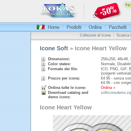
Collezioni di Icone
|
Scarica
Icone Soft
» Icone Heart Yellow
Dimensioni:
256x256, 48x48, 
Color states:
Normale, Disabilit
Formato dei file:
ICO, PNG, GIF, B
(sorgenti vettoriali
Prezzo per icona:
€
4.95 - senza sorg
€
4.95 - con sorgen
Ordina tutte le icone:
Ordina »
Download catalog and
softiconsdemo.zi
demo icons:
Icone Heart Yellow